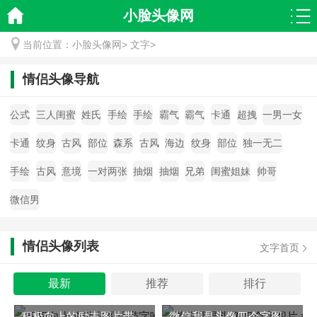
小脸头像网
当前位置：
小脸头像网
>
文字
>
情侣头像导航
公式
三人闺蜜
姓氏
手绘
手绘
霸气
霸气
卡通
超拽
一男一女
卡通
纹身
古风
部位
森系
古风
海边
纹身
部位
独一无二
手绘
古风
意境
一对两张
抽烟
抽烟
兄弟
闺蜜姐妹
帅哥
微信男
情侣头像列表
文字首页
最新
推荐
排行
积极向上的励志图片带字唯美头像
微信我是头像四个字图片,好看的我是头像四个字高清图片